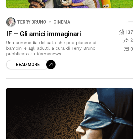
TERRY BRUNO
CINEMA
IF – Gli amici immaginari
137
2
Una commedia delicata che può piacere ai
bambini e agli adulti. a cura di Terry Bruno
0
pubblicato su Karmanews
READ MORE