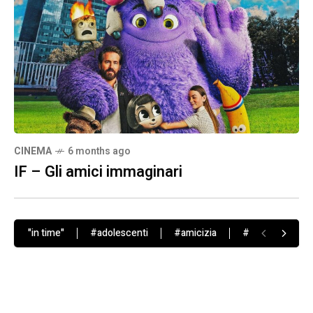
CINEMA
6 months ago
IF – Gli amici immaginari
"in time"
#adolescenti
#amicizia
#cambiamento