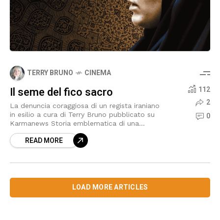
TERRY BRUNO
CINEMA
Il seme del fico sacro
112
2
La denuncia coraggiosa di un regista iraniano
in esilio a cura di Terry Bruno pubblicato su
0
Karmanews Storia emblematica di una
famiglia iraniana che rivela luci e ombre del
READ MORE
regime
LOAD MORE ARTICLES