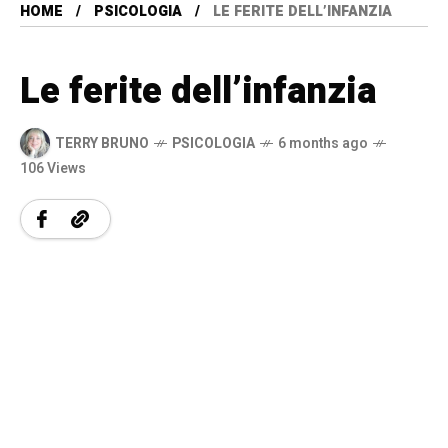
HOME
PSICOLOGIA
LE FERITE DELL’INFANZIA
Le ferite dell’infanzia
TERRY BRUNO
PSICOLOGIA
6 months ago
106 Views
A
u
d
i
o
P
l