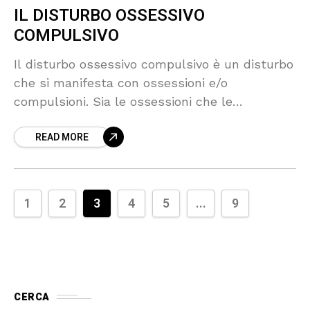
IL DISTURBO OSSESSIVO
COMPULSIVO
Il disturbo ossessivo compulsivo è un disturbo
che si manifesta con ossessioni e/o
compulsioni. Sia le ossessioni che le
compulsioni interferiscono con le attività
READ MORE
quotidiane del soggetto. Le persone affette da
tale
1
2
3
4
5
...
9
CERCA