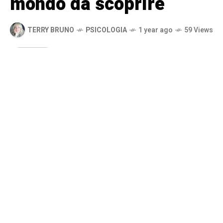
mondo da scoprire
TERRY BRUNO
PSICOLOGIA
1 year ago
59 Views
A
u
d
i
o
P
l
a
y
e
r