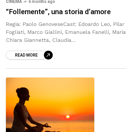
CINEMA
6 months ago
“Follemente”, una storia d’amore
Regia: Paolo GenoveseCast: Edoardo Leo, Pilar
Fogliati, Marco Giallini, Emanuela Fanelli, Maria
Chiara Giannetta, Claudia
PandolfiDistribuzione: 01 DistributionNazione:
READ MORE
Italia 2025Genere: CommediaDurata: 97 minuti
La mente questa sconosciuta, quella parte