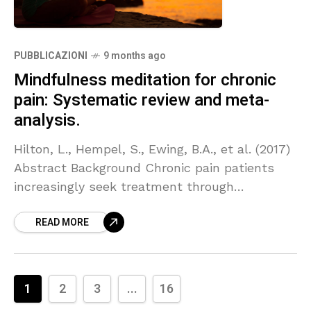
PUBBLICAZIONI
9 months ago
Mindfulness meditation for chronic
pain: Systematic review and meta-
analysis.
Hilton, L., Hempel, S., Ewing, B.A., et al. (2017)
Abstract Background Chronic pain patients
increasingly seek treatment through
mindfulness meditation. Purpose This study
READ MORE
aims to synthesize evidence on efficacy and
1
2
3
...
16